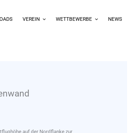
OADS
VEREIN
WETTBEWERBE
NEWS
tenwand
tflughöhe auf der Nordflanke zur