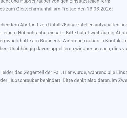
wacht und Hubschrauber von den Einsatzstellen fern!
ies zum Gleitschirmunfall am Freitag den 13.03.2026:
reichendem Abstand von Unfall-/Einsatzstellen aufzuhalten und
bei einem Hubschraubereinsatz. Bitte haltet weiträumig Abst
ergwachthütte am Brauneck. Wir stehen schon in Kontakt mi
chen. Unabhängig davon appellieren wir aber an euch, dies 
eider das Gegenteil der Fall. Hier wurde, während alle Eins
der Hubschrauber behindert. Bitte denkt also daran, im Zw